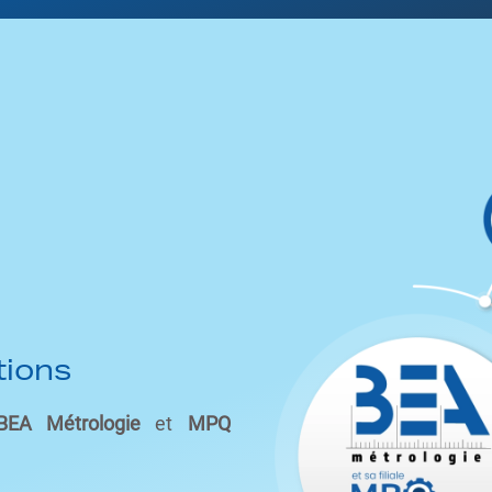
tions
BEA Métrologie
et
MPQ