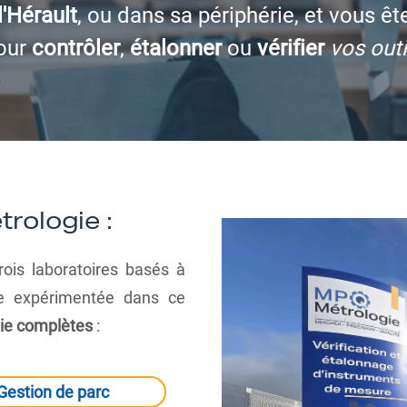
'Hérault
, ou dans sa périphérie, et vous êt
our
contrôler
,
étalonner
ou
vérifier
vos out
rologie :
ois laboratoires basés à
ise expérimentée dans ce
gie complètes
:
Gestion de parc