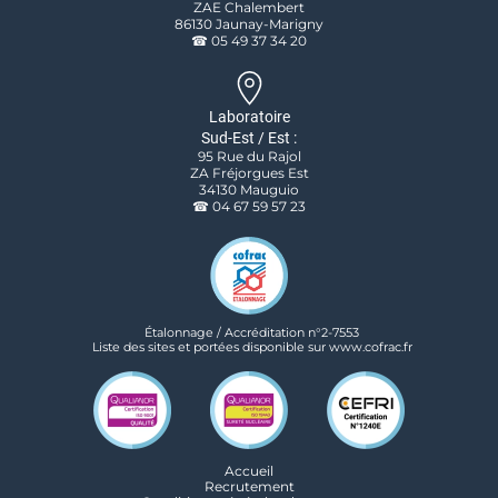
ZAE Chalembert
86130 Jaunay-Marigny
☎ 05 49 37 34 20
Laboratoire
Sud-Est / Est :
95 Rue du Rajol
ZA Fréjorgues Est
34130 Mauguio
☎ 04 67 59 57 23
Étalonnage / Accréditation n°2-7553
Liste des sites et portées disponible sur www.cofrac.fr
Accueil
Recrutement