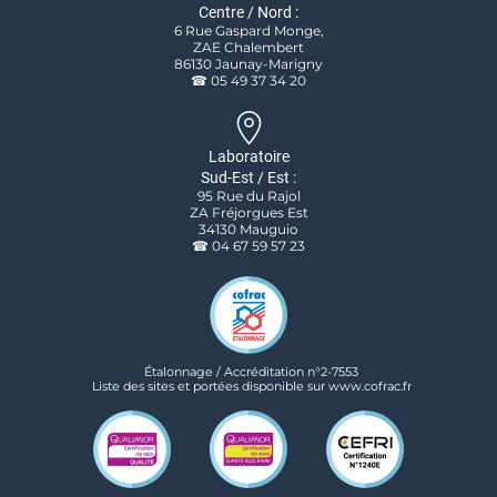
Centre / Nord :
6 Rue Gaspard Monge,
ZAE Chalembert
86130 Jaunay-Marigny
☎ 05 49 37 34 20
Laboratoire
Sud-Est / Est :
95 Rue du Rajol
ZA Fréjorgues Est
34130 Mauguio
☎ 04 67 59 57 23
Étalonnage / Accréditation n°2-7553
Liste des sites et portées disponible sur www.cofrac.fr