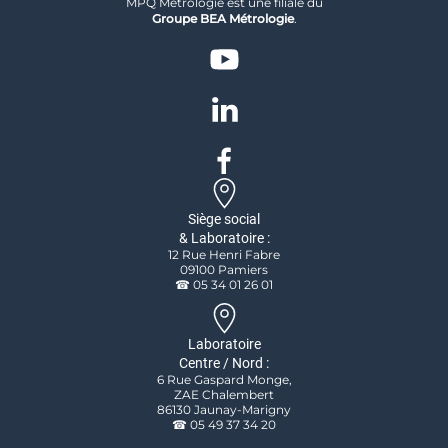
MPQ Métrologie est une filiale du
Groupe BEA Métrologie
.
Siège social
& Laboratoire :
12 Rue Henri Fabre
09100 Pamiers
☎ 05 34 01 26 01
Laboratoire
Centre / Nord :
6 Rue Gaspard Monge,
ZAE Chalembert
86130 Jaunay-Marigny
☎ 05 49 37 34 20