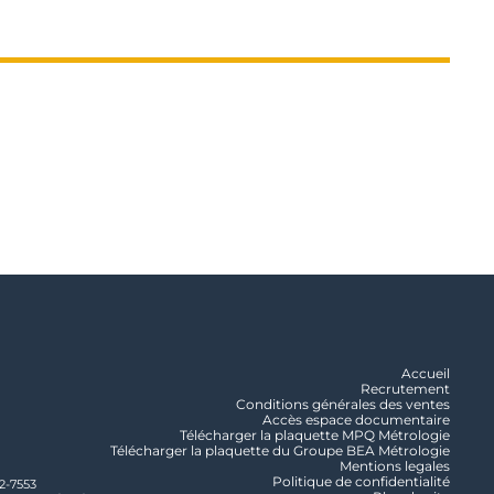
Accueil
Recrutement
Conditions générales des ventes
Accès espace documentaire
Télécharger la plaquette MPQ Métrologie
Télécharger la plaquette du Groupe BEA Métrologie
Mentions legales
Politique de confidentialité
2-7553