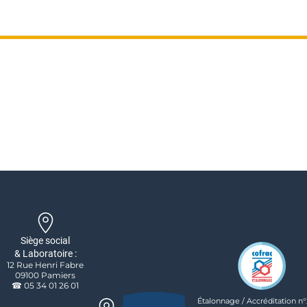
Siège social
& Laboratoire :
12 Rue Henri Fabre
09100 Pamiers
☎ 05 34 01 26 01
Étalonnage / Accréditation n°