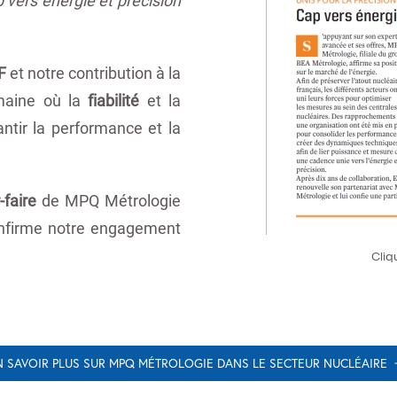
F
et notre contribution à la
maine où la
fiabilité
et la
ntir la performance et la
faire
de MPQ Métrologie
confirme notre engagement
Cliq
N SAVOIR PLUS SUR MPQ MÉTROLOGIE DANS LE SECTEUR NUCLÉAIRE