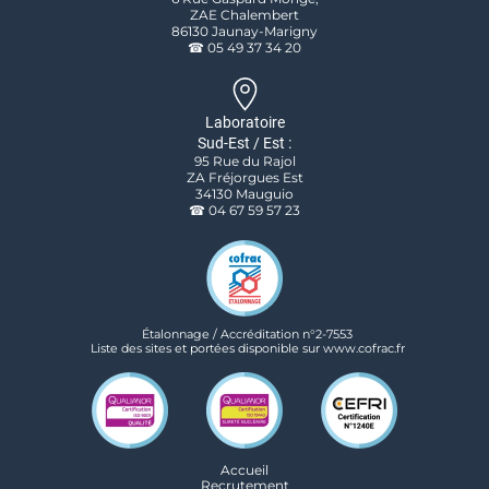
ZAE Chalembert
86130 Jaunay-Marigny
☎ 05 49 37 34 20
Laboratoire
Sud-Est / Est :
95 Rue du Rajol
ZA Fréjorgues Est
34130 Mauguio
☎ 04 67 59 57 23
Étalonnage / Accréditation n°2-7553
Liste des sites et portées disponible sur www.cofrac.fr
Accueil
Recrutement