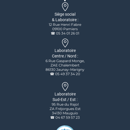
Siège social
& Laboratoire :
12 Rue Henri Fabre
09100 Pamiers
☎ 05 34 01 26 01
Laboratoire
Centre / Nord :
6 Rue Gaspard Monge,
ZAE Chalembert
86130 Jaunay-Marigny
☎ 05 49 37 34 20
Laboratoire
Sud-Est / Est :
95 Rue du Rajol
ZA Fréjorgues Est
34130 Mauguio
☎ 04 67 59 57 23